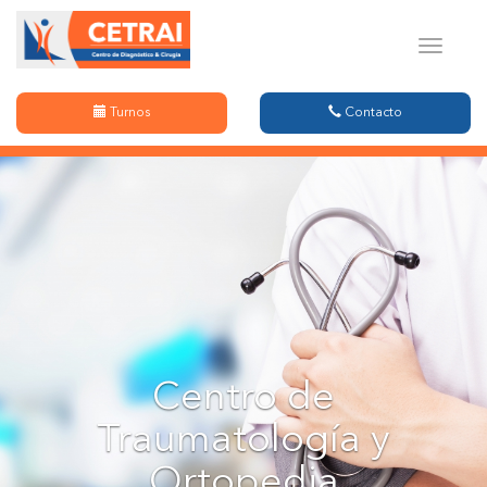
Menu
Turnos
Contacto
Centro de
Traumatología y
Ortopedia